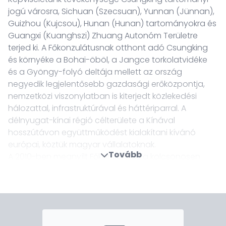
jogú városra, Sichuan (Szecsuan), Yunnan (Jünnan),
Guizhou (Kujcsou), Hunan (Hunan) tartományokra és
Guangxi (Kuanghszi) Zhuang Autonóm Területre
terjed ki. A Főkonzulátusnak otthont adó Csungking
és környéke a Bohai-öböl, a Jangce torkolatvidéke
és a Gyöngy-folyó deltája mellett az ország
negyedik legjelentősebb gazdasági erőközpontja,
nemzetközi viszonylatban is kiterjedt közlekedési
hálozattal, infrastruktúrával és háttériparral. A
délnyugat-kínai régió célterülete a Kínával
hosszútávon együttműködést kialakítani kívánó
európai, köztük magyar vállalatoknak.
Tovább
A 2010-ben megnyílt Főkonzulátus a kölcsönösen
előnyös üzleti, turisztikai, kulturális, oktatási
kapcsolatok és együttműködés kialakítását szolgálja
Magyarország és Csungking tágabb térsége között.
Mindemellett a képviselet elősegíti az állampolgárok
legitim utazásait Kína és Magyarország