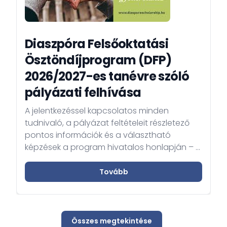
Diaszpóra Felsőoktatási
Ösztöndíjprogram (DFP)
2026/2027-es tanévre szóló
pályázati felhívása
A jelentkezéssel kapcsolatos minden
tudnivaló, a pályázat feltételeit részletező
pontos információk és a választható
képzések a program hivatalos honlapján – a
www.diasporascholarship.hu oldalon, az
APPLY/JELENTKEZZ menüpont alatt – érhetők
Tovább
el angol és magyar nyelven. Jelentkezési
határiőd 2026. február 2.
Összes megtekintése