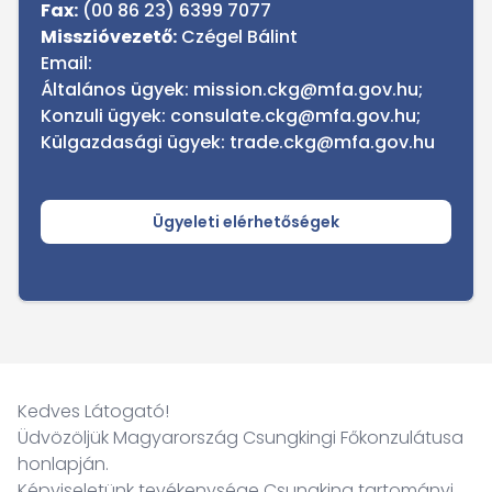
Fax:
(00 86 23) 6399 7077
Misszióvezető:
Czégel Bálint
Email:
Általános ügyek:
mission.ckg@mfa.gov.hu
;
Konzuli ügyek:
consulate.ckg@mfa.gov.hu
;
Külgazdasági ügyek:
trade.ckg@mfa.gov.hu
Ügyeleti elérhetőségek
Kedves Látogató!
Üdvözöljük Magyarország Csungkingi Főkonzulátusa
honlapján.
Képviseletünk tevékenysége Csungking tartományi