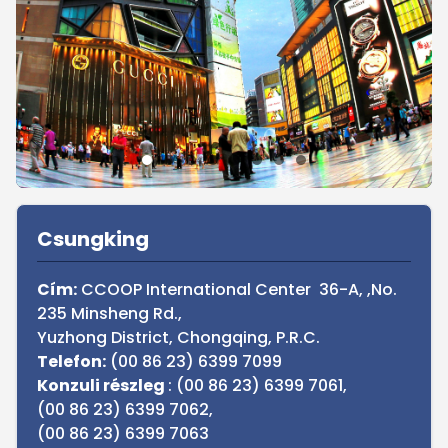
Sidebar
Csungking
Cím:
CCOOP International Center 36-A, ,No.
235 Minsheng Rd.,
Yuzhong District, Chongqing, P.R.C.
Telefon:
(00 86 23) 6399 7099
Konzuli részleg
: (00 86 23) 6399 7061,
(00 86 23) 6399 7062,
(00 86 23) 6399 7063