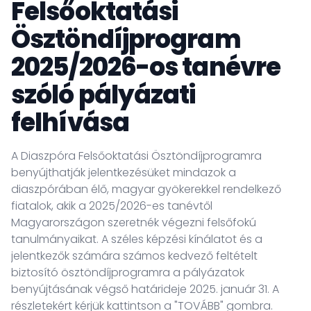
Felsőoktatási
Ösztöndíjprogram
2025/2026-os tanévre
szóló pályázati
felhívása
A Diaszpóra Felsőoktatási Ösztöndíjprogramra
benyújthatják jelentkezésüket mindazok a
diaszpórában élő, magyar gyökerekkel rendelkező
fiatalok, akik a 2025/2026-es tanévtől
Magyarországon szeretnék végezni felsőfokú
tanulmányaikat. A széles képzési kínálatot és a
jelentkezők számára számos kedvező feltételt
biztosító ösztöndíjprogramra a pályázatok
benyújtásának végső határideje 2025. január 31. A
részletekért kérjük kattintson a "TOVÁBB" gombra.