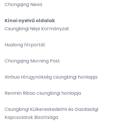
Chongqing News
Kínai nyelvű oldalak
Csungkingi Népi Kormányzat
Hualong hírportál
Chongqing Morning Post
Xinhua Hírügynökség csungkingi honlapja
Renmin Ribao csungkingi honlapja
Csungkingi Külkereskedelmi és Gazdasági
Kapcsolatok Bizottsága