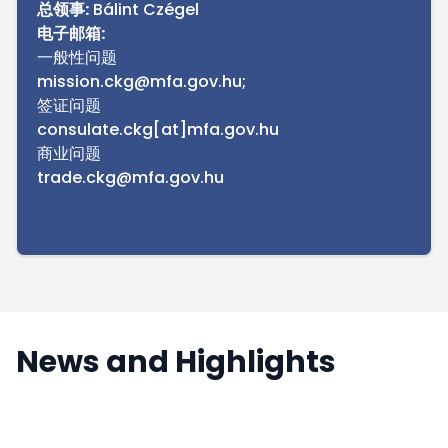
总领事:
Bálint Czégel
电子邮箱:
一般性问题
mission.ckg@mfa.gov.hu;
签证问题
consulate.ckg[at]mfa.gov.hu
商业问题
trade.ckg@mfa.gov.hu
News and Highlights